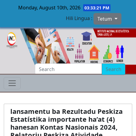
Monday, August 10th, 2026
03:33:22 PM
Hili Lingua :
Tetum
Skip to main content
Search
lansamentu ba Rezultadu Peskiza
Estatístika importante ha’at (4)
hanesan Kontas Nasionais 2024,
Relatoriu Peskiza Atividade