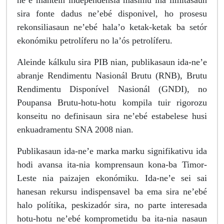
ne’e mantein independénsia másimu iha limitasaun
sira fonte dadus ne’ebé disponivel, ho prosesu
rekonsiliasaun ne’ebé hala’o ketak-ketak ba setór
ekonómiku petrolíferu no la’ós petrolíferu.
Aleinde kálkulu sira PIB nian, publikasaun ida-ne’e
abranje Rendimentu Nasionál Brutu (RNB), Brutu
Rendimentu Disponível Nasionál (GNDI), no
Poupansa Brutu-hotu-hotu kompila tuir rigorozu
konseitu no definisaun sira ne’ebé estabelese husi
enkuadramentu SNA 2008 nian.
Publikasaun ida-ne’e marka marku signifikativu ida
hodi avansa ita-nia komprensaun kona-ba Timor-
Leste nia paizajen ekonómiku. Ida-ne’e sei sai
hanesan rekursu indispensavel ba ema sira ne’ebé
halo polítika, peskizadór sira, no parte interesada
hotu-hotu ne’ebé komprometidu ba ita-nia nasaun