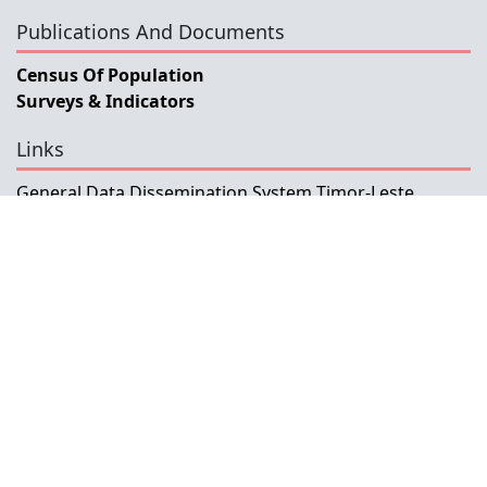
Publications And Documents
Census Of Population
Surveys & Indicators
Links
General Data Dissemination System Timor-Leste
Government Portal
Ministry Of Finance
ESCAP
SIAP
ABS
INE
BPS
Online Socio-Economic Indicators
NSDP-TLS
Autoridade Tributaria Timor Leste