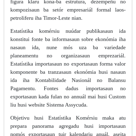
figura klaru kona-ba estrutura, dezempeñu no
kompozisaun ba setór empresariál formal laos-
petroliferu iha Timor-Leste nian.
Estatístika komérsiu nuúdar publikasaun ida
konstitui fonte ba informasaun sobre ekonómia iha
nasaun ida, nune mós uza ba variedade
planeamentu no organizasaun emprezariál.
Estatístika importasaun no exportasaun forma valor
komponente ba tranzasaun ekonómia husi nasaun
ida iha Kontabilidade Nasionál no Balansu
Pagamentu. Fontes dadus importasaun no
exportasaun kada fulan no annuál mai husi Custom
liu husi website Sistema Assycuda.
Objetivu husi Estatístika Komérsiu maka atu
prepara panorama agregadu husi importasaun
nomós exportasaun tuir kalendariu anuál, aseita