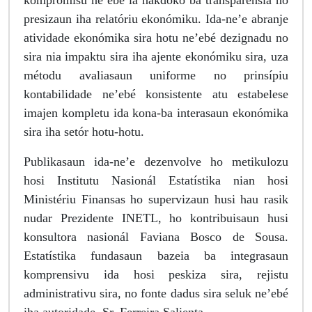
kompromisu ne’ebé la nakdoko ba transparénsia no
presizaun iha relatóriu ekonómiku. Ida-ne’e abranje
atividade ekonómika sira hotu ne’ebé dezignadu no
sira nia impaktu sira iha ajente ekonómiku sira, uza
métodu avaliasaun uniforme no prinsípiu
kontabilidade ne’ebé konsistente atu estabelese
imajen kompletu ida kona-ba interasaun ekonómika
sira iha setór hotu-hotu.
Publikasaun ida-ne’e dezenvolve ho metikulozu
hosi Institutu Nasionál Estatístika nian hosi
Ministériu Finansas ho supervizaun husi hau rasik
nudar Prezidente INETL, ho kontribuisaun husi
konsultora nasionál Faviana Bosco de Sousa.
Estatístika fundasaun bazeia ba integrasaun
komprensivu ida hosi peskiza sira, rejistu
administrativu sira, no fonte dadus sira seluk ne’ebé