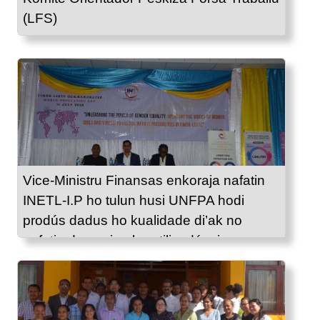
(LFS)
Vice-Ministru Finansas enkoraja nafatin
INETL-I.P ho tulun husi UNFPA hodi
prodús dadus ho kualidade di’ak no
nafatin dezemina ba utilizadór sira