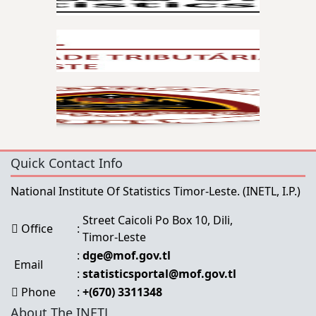
Quick Contact Info
National Institute Of Statistics Timor-Leste.
(INETL, I.P.)
Street Caicoli Po Box 10, Dili,
Office
:
Timor-Leste
:
dge@mof.gov.tl
Email
:
statisticsportal@mof.gov.tl
Phone
:
+(670) 3311348
About The INETL