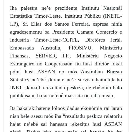
Iha palestra ne’e prezidente Institutu Nasionál
Estatístika Timor-Leste, Institutu Públiku (INETL-
I.P), Sr. Elias dos Santos Ferreira, espresa ninia
agradesementu ba Presidente Camara Comercio e
Industria Timor-Leste-CCITL, Diretóres Jerál,
Embassada Australia, PROSIVU, Ministériu
Finansas, SERVER, I.P., Ministériu Negocio
Estrangeiro no Cooperasaun liu husi diretór fokal
point husi ASEAN no mós Australian Bureau
Statistics ne’ebé durante ne’e servisu hamutuk ho
INETL kona-ba rezultadu peskiza, ne’ebé ohin halo
publikasaun ha’at ne’ebé mak sita ona iha inisiu.
Ita hakarak hatene loloos dadus ekonómia rai laran
nian bele asesu mós iha “rezultadu peskiza relatoriu
ha’at ne’ebé sai hanesan rekezitus husi ASEAN