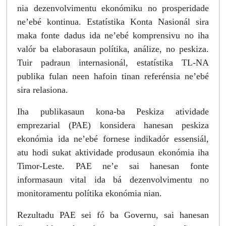
nia dezenvolvimentu ekonómiku no prosperidade
ne’ebé kontinua. Estatístika Konta Nasionál sira
maka fonte dadus ida ne’ebé komprensivu no iha
valór ba elaborasaun polítika, análize, no peskiza.
Tuir padraun internasionál, estatístika TL-NA
publika fulan neen hafoin tinan referénsia ne’ebé
sira relasiona.
Iha publikasaun kona-ba Peskiza atividade
emprezarial (PAE) konsidera hanesan peskiza
ekonómia ida ne’ebé fornese indikadór essensiál,
atu hodi sukat aktividade produsaun ekonómia iha
Timor-Leste. PAE ne’e sai hanesan fonte
informasaun vital ida bá dezenvolvimentu no
monitoramentu polítika ekonómia nian.
Rezultadu PAE sei fó ba Governu, sai hanesan