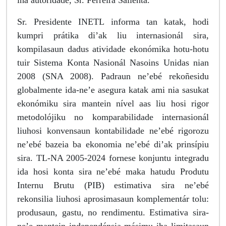
iha autoridade, Sr. Ferreira Salienta.
Sr. Presidente INETL informa tan katak, hodi
kumpri prátika di’ak liu internasionál sira,
kompilasaun dadus atividade ekonómika hotu-hotu
tuir Sistema Konta Nasionál Nasoins Unidas nian
2008 (SNA 2008). Padraun ne’ebé rekoñesidu
globalmente ida-ne’e asegura katak ami nia sasukat
ekonómiku sira mantein nível aas liu hosi rigor
metodolójiku no komparabilidade internasionál
liuhosi konvensaun kontabilidade ne’ebé rigorozu
ne’ebé bazeia ba ekonomia ne’ebé di’ak prinsípiu
sira. TL-NA 2005-2024 fornese konjuntu integradu
ida hosi konta sira ne’ebé maka hatudu Produtu
Internu Brutu (PIB) estimativa sira ne’ebé
rekonsilia liuhosi aprosimasaun komplementár tolu:
produsaun, gastu, no rendimentu. Estimativa sira-