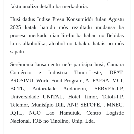
faktu analiza detallu ba merkadoria.
Husi dadus Indise Presu Konsumidór fulan Agostu
2025 katak hatudu mós rezultadu mudansa ba
prosesu merkadu nian liu-liu ba hahan no Bebidas
la’os alkoholika, alcohol no tabako, hatais no mós
sapatu.
Serémonia lansamentu ne’e partisipa husi; Camara
Comércio e Industria Timor-Leste, DFAT,
PROSIVU, World Food Program, ALFAESA, MCI,
BCTL, Autoridade Audoneira, SERVER-I.P,
Universidade UNITAL, Hotel Timor, Tatoli-I.P,
Telemor, Munisípio Dili, ANP, SEFOPE, , MNEC,
IQTL, NGO Lao Hamutuk, Centro Logistic
Nacional, IOB no Tinolino, Unip. Lda.