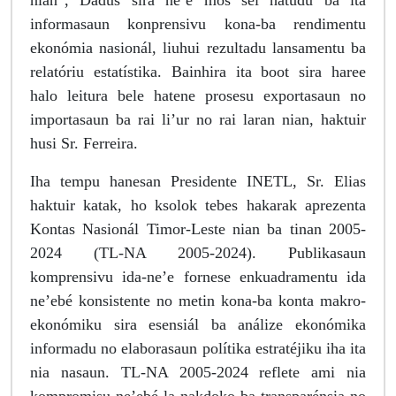
nian”, Dadus sira ne’e mós sei hatudu ba ita
informasaun konprensivu kona-ba rendimentu
ekonómia nasionál, liuhui rezultadu lansamentu ba
relatóriu estatístika. Bainhira ita boot sira haree
halo leitura bele hatene prosesu exportasaun no
importasaun ba rai li’ur no rai laran nian, haktuir
husi Sr. Ferreira.
Iha tempu hanesan Presidente INETL, Sr. Elias
haktuir katak, ho ksolok tebes hakarak aprezenta
Kontas Nasionál Timor-Leste nian ba tinan 2005-
2024 (TL-NA 2005-2024). Publikasaun
komprensivu ida-ne’e fornese enkuadramentu ida
ne’ebé konsistente no metin kona-ba konta makro-
ekonómiku sira esensiál ba análize ekonómika
informadu no elaborasaun polítika estratéjiku iha ita
nia nasaun. TL-NA 2005-2024 reflete ami nia