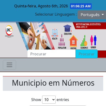
Quinta-feira, Agosto 6th, 2026
01:06:25 AM
Selecionar Linguagem :
Português
Skip to main content
Procurar
Municipio em Números
Show
entries