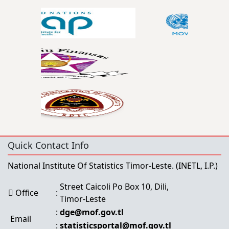
Quick Contact Info
National Institute Of Statistics Timor-Leste.
(INETL, I.P.)
Street Caicoli Po Box 10, Dili,
Office
:
Timor-Leste
:
dge@mof.gov.tl
Email
:
statisticsportal@mof.gov.tl