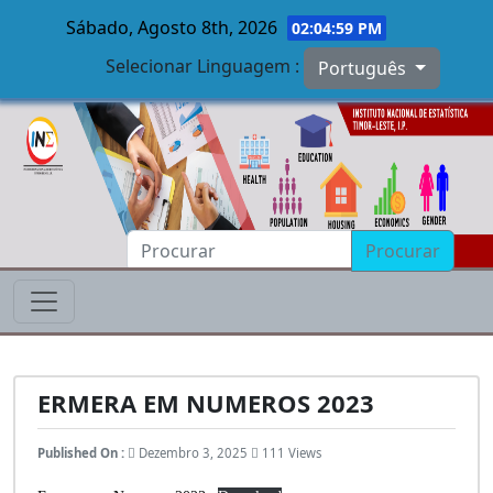
Sábado, Agosto 8th, 2026
02:05:00 PM
Selecionar Linguagem :
Português
Skip to main content
Procurar
ERMERA EM NUMEROS 2023
Published On :
Dezembro 3, 2025
111 Views