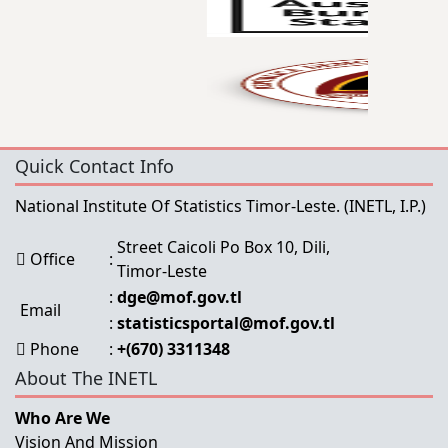
Quick Contact Info
National Institute Of Statistics Timor-Leste.
(INETL, I.P.)
Street Caicoli Po Box 10, Dili,
Office
:
Timor-Leste
:
dge@mof.gov.tl
Email
:
statisticsportal@mof.gov.tl
Phone
:
+(670) 3311348
About The INETL
Who Are We
Vision And Mission