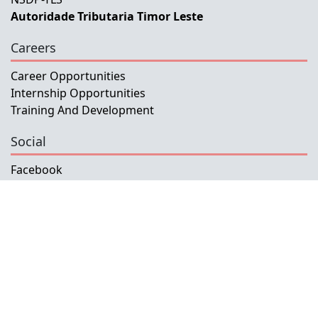
Autoridade Tributaria Timor Leste
Careers
Career Opportunities
Internship Opportunities
Training And Development
Social
Facebook
Instagram
Twitter
Copyright © 2026 INETL, I.P.
All rights reserved.
Developed and Maintained by IFMISU, Ministry
of Finance Timor-Leste