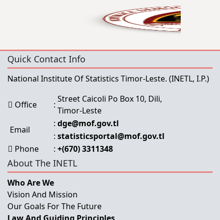
Quick Contact Info
National Institute Of Statistics Timor-Leste.
(INETL, I.P.)
Street Caicoli Po Box 10, Dili,
Office
:
Timor-Leste
:
dge@mof.gov.tl
Email
:
statisticsportal@mof.gov.tl
Phone
:
+(670) 3311348
About The INETL
Who Are We
Vision And Mission
Our Goals For The Future
Law And Guiding Principles