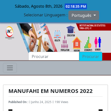
Sábado, Agosto 8th, 2026
02:18:36 PM
Selecionar Linguagem :
Português
Skip to main content
Procurar
MANUFAHI EM NUMEROS 2022
Published On :
Junho 24, 2025
198 Views