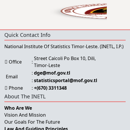
Quick Contact Info
National Institute Of Statistics Timor-Leste.
(INETL, I.P.)
Street Caicoli Po Box 10, Dili,
Office
:
Timor-Leste
:
dge@mof.gov.tl
Email
:
statisticsportal@mof.gov.tl
Phone
:
+(670) 3311348
About The INETL
Who Are We
Vision And Mission
Our Goals For The Future
Law And Guiding Principles