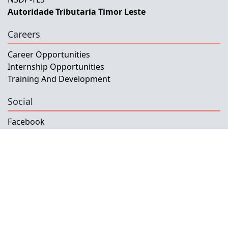
Autoridade Tributaria Timor Leste
Careers
Career Opportunities
Internship Opportunities
Training And Development
Social
Facebook
Instagram
Twitter
Copyright © 2026 INETL, I.P.
All rights reserved.
Developed and Maintained by IFMISU, Ministry
of Finance Timor-Leste