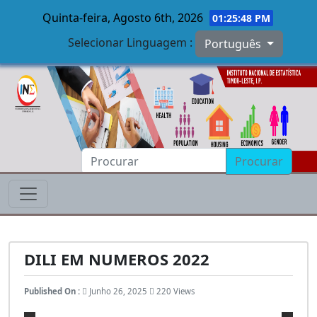
Quinta-feira, Agosto 6th, 2026
01:25:49 PM
Selecionar Linguagem :
Português
Skip to main content
Procurar
DILI EM NUMEROS 2022
Published On :
Junho 26, 2025
220 Views