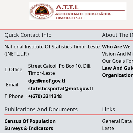
Quick Contact Info
About The I
National Institute Of Statistics Timor-Leste.
Who Are We
(INETL, I.P.)
Vision And Mi
Our Goals For
Street Caicoli Po Box 10, Dili,
Law And Guid
Office
:
Timor-Leste
Organization
:
dge@mof.gov.tl
Email
:
statisticsportal@mof.gov.tl
Phone
:
+(670) 3311348
Publications And Documents
Links
Census Of Population
General Data
Surveys & Indicators
Leste