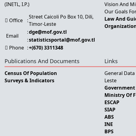
(INETL, I.P.)
Vision And Mi
Our Goals For
Street Caicoli Po Box 10, Dili,
Law And Guid
Office
:
Timor-Leste
Organization
:
dge@mof.gov.tl
Email
:
statisticsportal@mof.gov.tl
Phone
:
+(670) 3311348
Publications And Documents
Links
Census Of Population
General Data
Surveys & Indicators
Leste
Government 
Ministry Of 
ESCAP
SIAP
ABS
INE
BPS