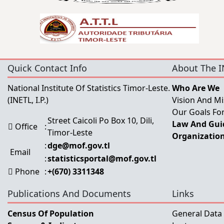
Quick Contact Info
About The I
National Institute Of Statistics Timor-Leste.
Who Are We
(INETL, I.P.)
Vision And Mi
Our Goals For
Street Caicoli Po Box 10, Dili,
Law And Guid
Office
:
Timor-Leste
Organization
:
dge@mof.gov.tl
Email
:
statisticsportal@mof.gov.tl
Phone
:
+(670) 3311348
Publications And Documents
Links
Census Of Population
General Data