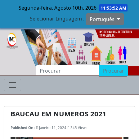
Segunda-feira, Agosto 10th, 2026
11:53:53 AM
Selecionar Linguagem :
Português
Skip to main content
Procurar
BAUCAU EM NUMEROS 2021
Published On :
Janeiro 11, 2024
345 Views