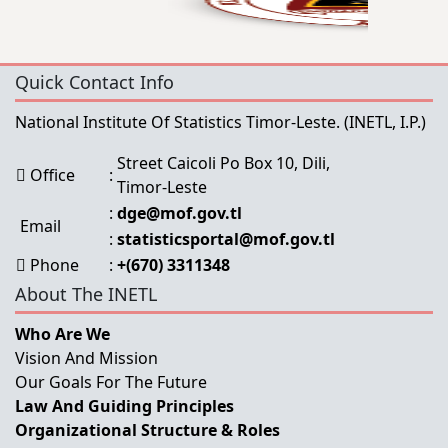
Quick Contact Info
National Institute Of Statistics Timor-Leste.
(INETL, I.P.)
Street Caicoli Po Box 10, Dili,
Office
:
Timor-Leste
:
dge@mof.gov.tl
Email
:
statisticsportal@mof.gov.tl
Phone
:
+(670) 3311348
About The INETL
Who Are We
Vision And Mission
Our Goals For The Future
Law And Guiding Principles
Organizational Structure & Roles