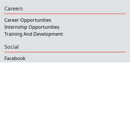
Careers
Career Opportunities
Internship Opportunities
Training And Development
Social
Facebook
Instagram
Twitter
Copyright © 2026 INETL, I.P.
All rights reserved.
Developed and Maintained by IFMISU, Ministry
of Finance Timor-Leste