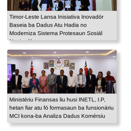
Timor-Leste Lansa Inisiativa Inovadór
Baseia ba Dadus Atu Hadia no
Moderniza Sistema Protesaun Sosiál
Nasionál
Ministériu Finansas liu husi INETL, I.P,
hetan fiar atu fó formasaun ba funsionáriu
MCI kona-ba Analiza Dadus Komérsiu