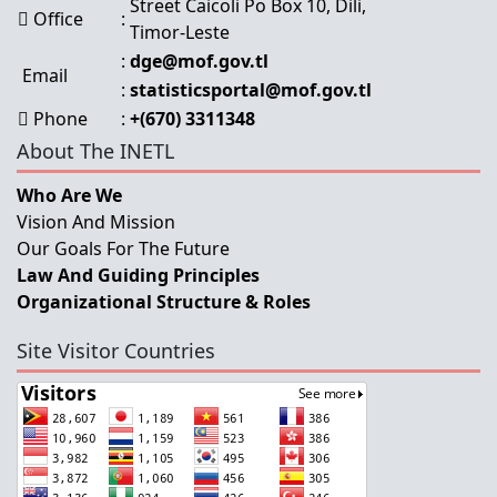
Street Caicoli Po Box 10, Dili,
Office
:
Timor-Leste
:
dge@mof.gov.tl
Email
:
statisticsportal@mof.gov.tl
Phone
:
+(670) 3311348
About The INETL
Who Are We
Vision And Mission
Our Goals For The Future
Law And Guiding Principles
Organizational Structure & Roles
Site Visitor Countries