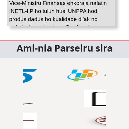
Vice-Ministru Finansas enkoraja nafatin
INETL-I.P ho tulun husi UNFPA hodi
prodús dadus ho kualidade di’ak no
nafatin dezemina ba utilizadór sira
Ami-nia Parseiru sira