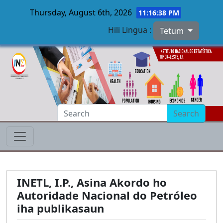
Thursday, August 6th, 2026
11:16:39 PM
Hili Lingua :
Tetum
Skip to main content
Search
INETL, I.P., Asina Akordo ho
Autoridade Nacional do Petróleo
iha publikasaun