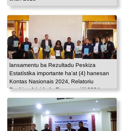
lansamentu ba Rezultadu Peskiza
Estatístika importante ha’at (4) hanesan
Kontas Nasionais 2024, Relatoriu
Peskiza Atividade Emprezariál 2024,
Estatístika Komérsiu 2024 no Indise
Presu Konsumidór fulan Agostu 2025.