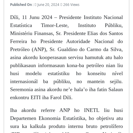
Published On :
June 20, 2024
266 Views
Díli, 11 Junu 2024 – Presidente Instituto Nacional
Estatística Timor-Leste, Instituto Públiku,
Ministériu Finansas, Sr. Presidente Elias dos Santos
Ferreira ho Presidente Autoridade Nacional do
Pretróleo (ANP), Sr. Gualdino do Carmo da Silva,
asina akordu kooperasaun servisu hamutuk atu halo
publikasaun informasaun kona-ba petróleo nian liu
husi modelu estatístiku ho konseitu nível
internasionál ba públiku, no mantein sejilu.
Seremonia asina akordu ne’e hala’o iha fatin Salaun
enkontru EITI iha Farol Dili.
Iha akordu referre ANP ho INETL liu husi
Departemen Ekonomia Estatístika, ho objetivu atu
sura ka kalkula produto internu bruto petrolífero