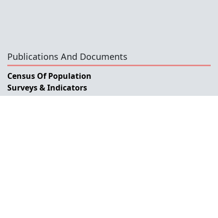
Publications And Documents
Census Of Population
Surveys & Indicators
Links
General Data Dissemination System Timor-Leste
Government Portal
Ministry Of Finance
ESCAP
SIAP
ABS
INE
BPS