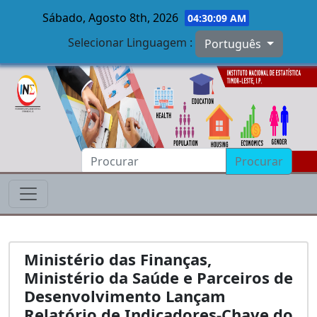
Sábado, Agosto 8th, 2026
04:30:09 AM
Selecionar Linguagem :
Português
Skip to main content
Procurar
Ministério das Finanças,
Ministério da Saúde e Parceiros de
Desenvolvimento Lançam
Relatório de Indicadores-Chave do