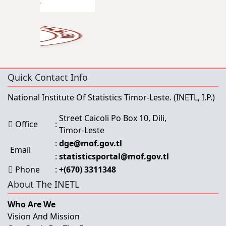
Quick Contact Info
National Institute Of Statistics Timor-Leste.
(INETL, I.P.)
Street Caicoli Po Box 10, Dili,
Office
:
Timor-Leste
:
dge@mof.gov.tl
Email
:
statisticsportal@mof.gov.tl
Phone
:
+(670) 3311348
About The INETL
Who Are We
Vision And Mission